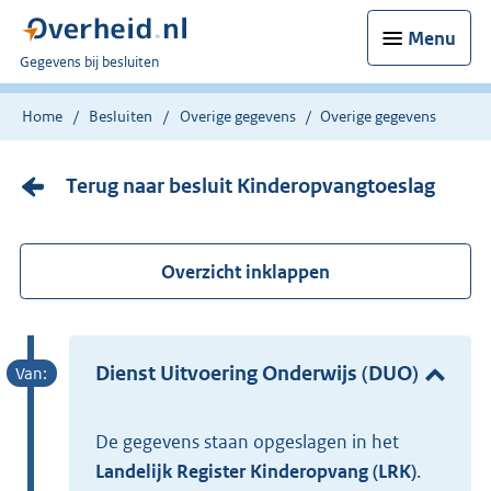
Menu
U
Gegevens bij besluiten
bent
nu
Home
Besluiten
Overige gegevens
Overige gegevens
hier:
Terug naar besluit Kinderopvangtoeslag
Overzicht inklappen
Dienst Uitvoering Onderwijs (DUO)
De gegevens staan opgeslagen in het
Landelijk Register Kinderopvang (LRK)
.