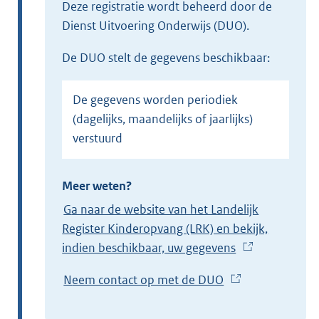
Deze registratie wordt beheerd door de
Dienst Uitvoering Onderwijs (DUO).
de DUO stelt de gegevens beschikbaar:
De gegevens worden periodiek
(dagelijks, maandelijks of jaarlijks)
verstuurd
Meer weten?
Ga naar de website van het Landelijk
Register Kinderopvang (LRK) en bekijk,
indien beschikbaar, uw gegevens
(
E
Neem contact op met de DUO
(
x
E
t
x