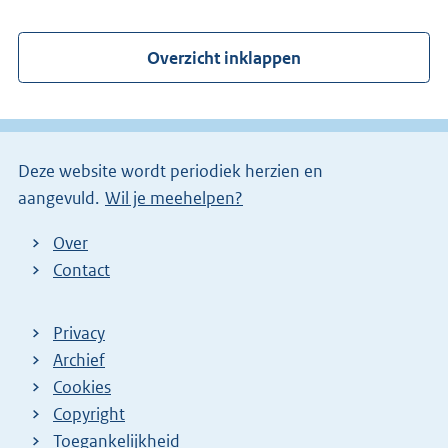
e
r
Overzicht inklappen
n
e
l
i
Deze website wordt periodiek herzien en
n
aangevuld.
Wil je meehelpen?
k
)
Over
Contact
Privacy
Archief
Cookies
Copyright
Toegankelijkheid