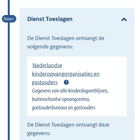
e
t
r
e
Dienst Toeslagen
n
r
e
n
l
de Dienst Toeslagen ontvangt de
e
i
volgende gegevens:
l
n
i
k
Nederlandse
n
)
kinderopvangorganisaties en
k
gastouders
)
Gegevens van alle kinderdagverblijven,
buitenschoolse opvangcentra,
gastouderbureaus en gastouders
de Dienst Toeslagen ontvangt deze
gegevens: