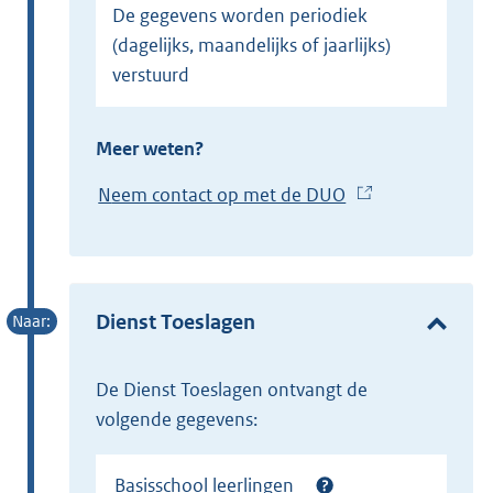
De gegevens worden periodiek
(dagelijks, maandelijks of jaarlijks)
verstuurd
Meer weten?
Neem contact op met de DUO
(
E
x
t
e
Dienst Toeslagen
r
n
de Dienst Toeslagen ontvangt de
e
volgende gegevens:
l
i
Basisschool leerlingen
n