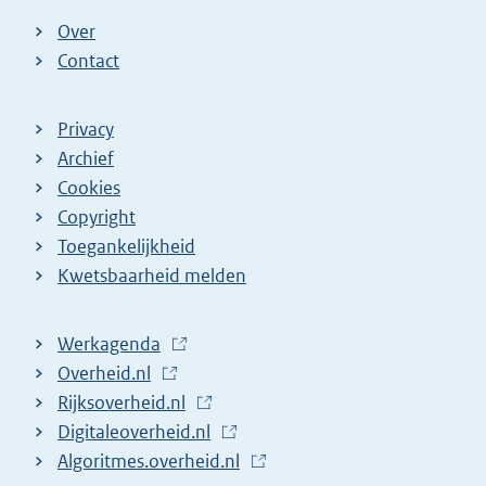
)
Over
Contact
Privacy
Archief
Cookies
Copyright
Toegankelijkheid
Kwetsbaarheid melden
Werkagenda
(
Overheid.nl
(
E
Rijksoverheid.nl
E
x
(
Digitaleoverheid.nl
x
t
E
(
Algoritmes.overheid.nl
t
e
x
E
(