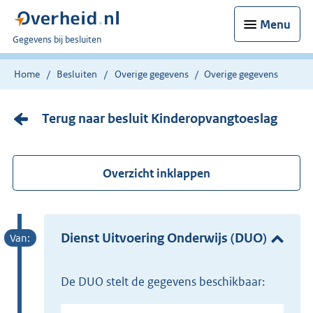
Menu
U
Gegevens bij besluiten
bent
nu
Home
Besluiten
Overige gegevens
Overige gegevens
hier:
Terug naar besluit Kinderopvangtoeslag
Overzicht inklappen
Dienst Uitvoering Onderwijs (DUO)
de DUO stelt de gegevens beschikbaar: