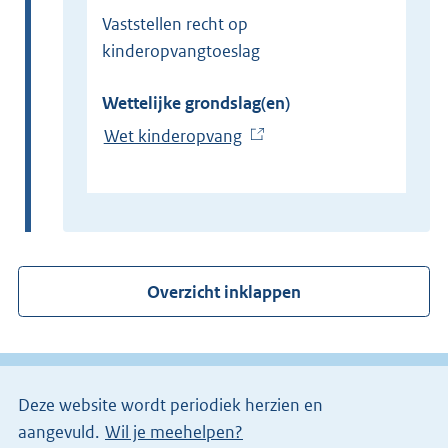
Vaststellen recht op
kinderopvangtoeslag
Wettelijke grondslag(en)
Wet kinderopvang
(
E
x
t
e
r
Overzicht inklappen
n
e
l
i
Deze website wordt periodiek herzien en
n
aangevuld.
Wil je meehelpen?
k