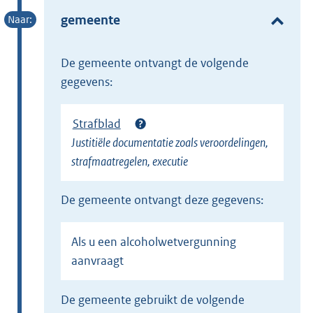
r
e
gemeente
n
r
e
n
l
de gemeente ontvangt de volgende
e
i
gegevens:
l
n
i
k
Strafblad
n
)
Justitiële documentatie zoals veroordelingen,
k
strafmaatregelen, executie
)
de gemeente ontvangt deze gegevens:
Als u een alcoholwetvergunning
aanvraagt
de gemeente gebruikt de volgende