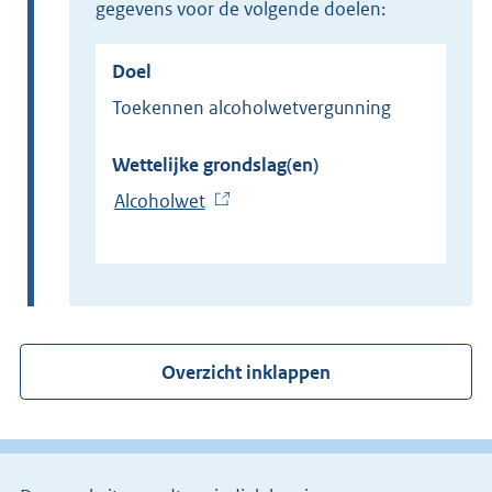
gegevens voor de volgende doelen:
Doel
Toekennen alcoholwetvergunning
Wettelijke grondslag(en)
Alcoholwet
(
E
x
t
e
r
Overzicht inklappen
n
e
l
i