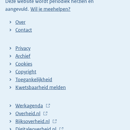
Deze website wordt periodiek herzien en
n
aangevuld.
Wil je meehelpen?
k
)
Over
Contact
Privacy
Archief
Cookies
Copyright
Toegankelijkheid
Kwetsbaarheid melden
Werkagenda
(
Overheid.nl
(
E
Rijksoverheid.nl
E
x
(
Digitaleoverheid.nl
x
t
E
(