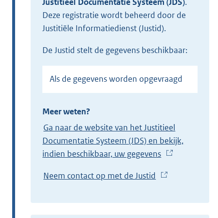
Justitieel Documentatie Systeem (JDS)
.
Deze registratie wordt beheerd door de
Justitiële Informatiedienst (Justid).
de Justid stelt de gegevens beschikbaar:
Als de gegevens worden opgevraagd
Meer weten?
Ga naar de website van het Justitieel
Documentatie Systeem (JDS) en bekijk,
indien beschikbaar, uw gegevens
(
E
Neem contact op met de Justid
(
x
E
t
x
e
t