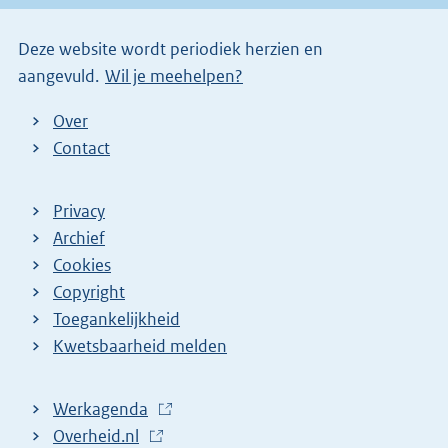
i
Deze website wordt periodiek herzien en
n
aangevuld.
Wil je meehelpen?
k
)
Over
Contact
Privacy
Archief
Cookies
Copyright
Toegankelijkheid
Kwetsbaarheid melden
Werkagenda
(
Overheid.nl
(
E