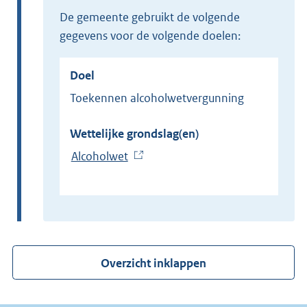
de gemeente gebruikt de volgende
gegevens voor de volgende doelen:
Doel
Toekennen alcoholwetvergunning
Wettelijke grondslag(en)
Alcoholwet
(
E
x
t
e
r
Overzicht inklappen
n
e
l