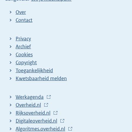
)
Over
Contact
Privacy
Archief
Cookies
Copyright
Toegankelijkheid
Kwetsbaarheid melden
Werkagenda
(
Overheid.nl
(
E
Rijksoverheid.nl
E
x
(
Digitaleoverheid.nl
x
t
E
(
Algoritmes.overheid.nl
t
e
x
E
(