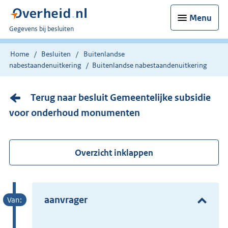
Menu
U
Gegevens bij besluiten
bent
nu
Home
Besluiten
Buitenlandse
hier:
nabestaandenuitkering
Buitenlandse nabestaandenuitkering
Terug naar besluit Gemeentelijke subsidie
voor onderhoud monumenten
Overzicht inklappen
aanvrager