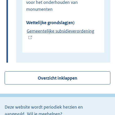
voor het onderhouden van
monumenten
Wettelijke grondslag(en)
Gemeentelijke subsidieverordening
(
E
x
t
e
r
Overzicht inklappen
n
e
l
i
Deze website wordt periodiek herzien en
n
aangevuld.
Wil je meehelpen?
k