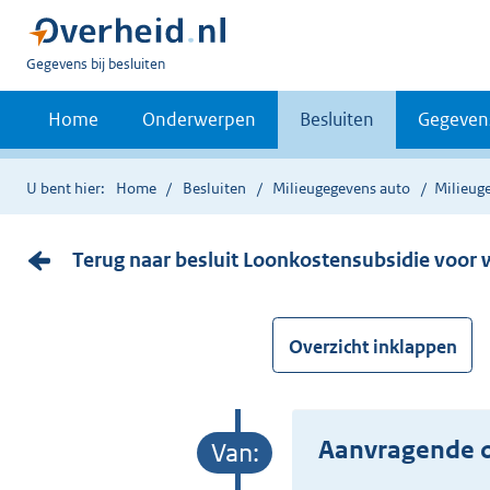
U
Gegevens bij besluiten
bent
nu
Home
Onderwerpen
Besluiten
Gegeven
hier:
U bent hier:
Home
Besluiten
Milieugegevens auto
Milieug
Terug naar besluit Loonkostensubsidie voor
Overzicht inklappen
Aanvragende o