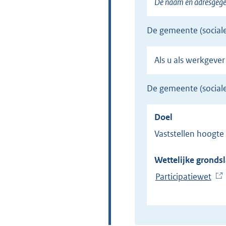
De naam en adresgegev
de gemeente (social
Als u als werkgev
de gemeente (socia
Doel
Vaststellen hoogt
Wettelijke grondsl
Participatiewet
(
E
x
t