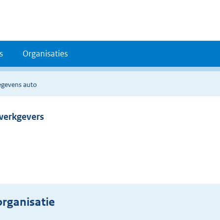
s
Organisaties
egevens auto
 werkgevers
rganisatie