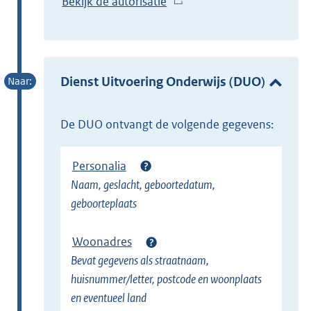
Bekijk de autorisatie
(
x
E
t
x
e
t
r
e
Dienst Uitvoering Onderwijs (DUO)
n
r
e
n
l
de DUO ontvangt de volgende gegevens:
e
i
l
n
Personalia
i
k
Naam, geslacht, geboortedatum,
n
)
geboorteplaats
k
)
Woonadres
Bevat gegevens als straatnaam,
huisnummer/letter, postcode en woonplaats
en eventueel land