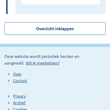
x
t
e
r
Overzicht inklappen
n
e
l
i
Deze website wordt periodiek herzien en
n
aangevuld.
Wil je meehelpen?
k
)
Over
Contact
Privacy
Archief
Cookies