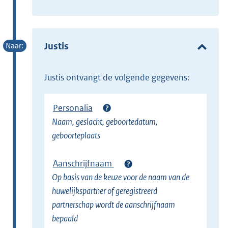
E
t
x
e
t
r
e
Justis
n
r
e
n
l
Justis ontvangt de volgende gegevens:
e
i
l
n
Personalia
i
k
Naam, geslacht, geboortedatum,
n
)
geboorteplaats
k
)
Aanschrijfnaam
Op basis van de keuze voor de naam van de
huwelijkspartner of geregistreerd
partnerschap wordt de aanschrijfnaam
bepaald