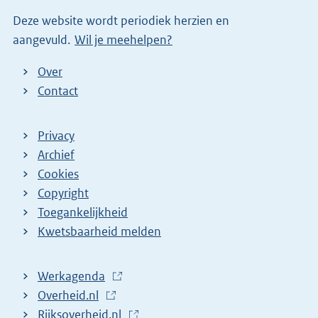
i
Deze website wordt periodiek herzien en
n
aangevuld.
Wil je meehelpen?
k
)
Over
Contact
Privacy
Archief
Cookies
Copyright
Toegankelijkheid
Kwetsbaarheid melden
Werkagenda
(
Overheid.nl
(
E
Rijksoverheid.nl
E
x
(