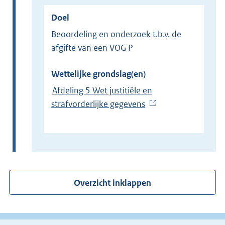
Doel
Beoordeling en onderzoek t.b.v. de
afgifte van een VOG P
Wettelijke grondslag(en)
Afdeling 5 Wet justitiële en
strafvorderlijke gegevens
(
E
x
t
e
r
Overzicht inklappen
n
e
l