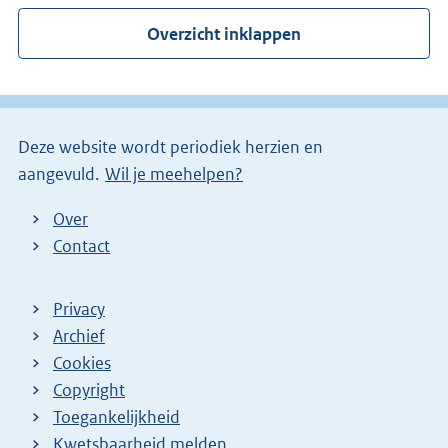
r
Overzicht inklappen
n
e
l
i
Deze website wordt periodiek herzien en
n
aangevuld.
Wil je meehelpen?
k
)
Over
Contact
Privacy
Archief
Cookies
Copyright
Toegankelijkheid
Kwetsbaarheid melden