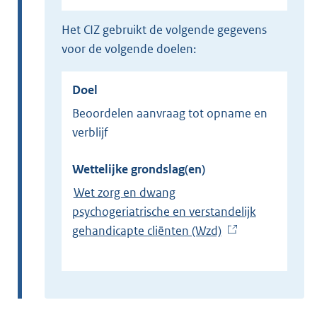
het CIZ gebruikt de volgende gegevens
voor de volgende doelen:
Doel
Beoordelen aanvraag tot opname en
verblijf
Wettelijke grondslag(en)
Wet zorg en dwang
psychogeriatrische en verstandelijk
gehandicapte cliënten (Wzd)
(
E
x
t
e