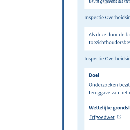
Bevat gegevens als st
Inspectie Overheids
Als deze door de betrokkene worden verstrekt. Zo nodig gebeurt dit via inzet van de
toezichthoudersbe
Inspectie Overheids
Doel
Onderzoeken bezit cultuurgoed en eventueel een rechthebbende in staat stellen vordering tot
teruggave van het 
Wettelijke grondsl
Erfgoedwet
(
E