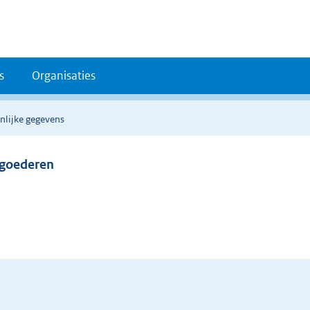
s
Organisaties
nlijke gegevens
rgoederen