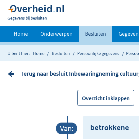
U
Gegevens bij besluiten
bent
nu
Home
Onderwerpen
Besluiten
Gegeven
hier:
U bent hier:
Home
Besluiten
Persoonlijke gegevens
Persoo
Terug naar besluit Inbewaringneming cultuu
Overzicht inklappen
betrokkene