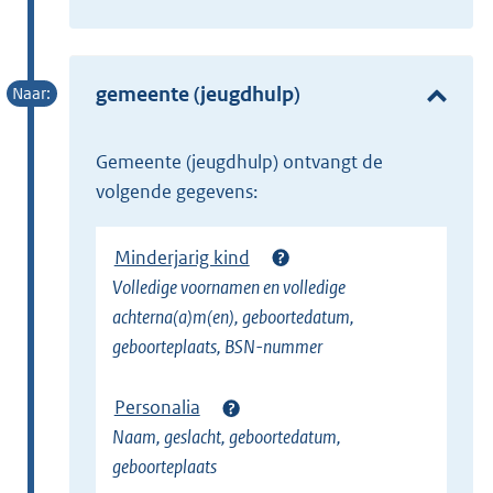
t
x
e
t
r
e
gemeente (jeugdhulp)
n
r
e
n
l
gemeente (jeugdhulp) ontvangt de
e
i
volgende gegevens:
l
n
i
k
Minderjarig kind
n
)
Volledige voornamen en volledige
k
achterna(a)m(en), geboortedatum,
)
geboorteplaats, BSN-nummer
Personalia
Naam, geslacht, geboortedatum,
geboorteplaats