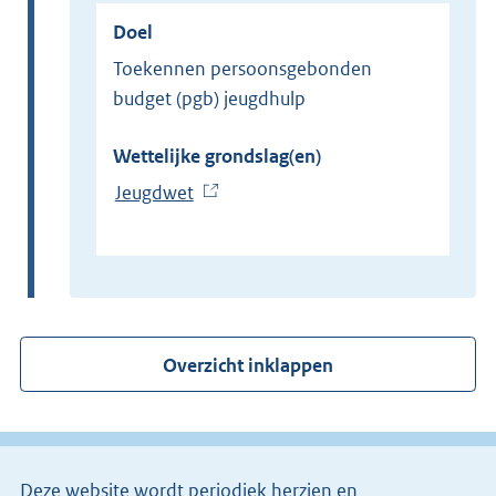
Doel
Toekennen persoonsgebonden
budget (pgb) jeugdhulp
Wettelijke grondslag(en)
Jeugdwet
(
E
x
t
e
r
Overzicht inklappen
n
e
l
i
Deze website wordt periodiek herzien en
n