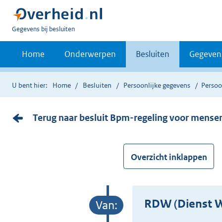
U
Gegevens bij besluiten
bent
nu
Home
Onderwerpen
Besluiten
Gegeven
hier:
U bent hier:
Home
Besluiten
Persoonlijke gegevens
Persoo
Terug naar besluit Bpm-regeling voor mense
Overzicht inklappen
RDW (Dienst 