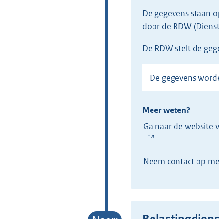
De gegevens staan 
door de RDW (Dienst
de RDW stelt de ge
De gegevens wor
Meer weten?
Ga naar de website 
(
E
Neem contact op m
x
t
e
r
Belastingdiens
n