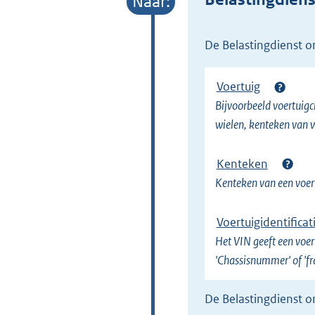
e
l
de Belastingdienst 
i
n
Voertuig
k
Bijvoorbeeld voertuigcl
)
wielen, kenteken van v
Kenteken
Kenteken van een voer
Voertuigidentifica
Het VIN geeft een voert
'Chassisnummer' of 'f
de Belastingdienst 