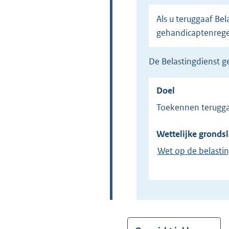
Als u teruggaaf Belasting voor Personenauto's en Motorrijtuigen (Bpm) aanvraagt op basis van de
gehandicaptenrege
de Belastingdienst
Doel
Toekennen terugga
Wettelijke grondsl
Wet op de belasti