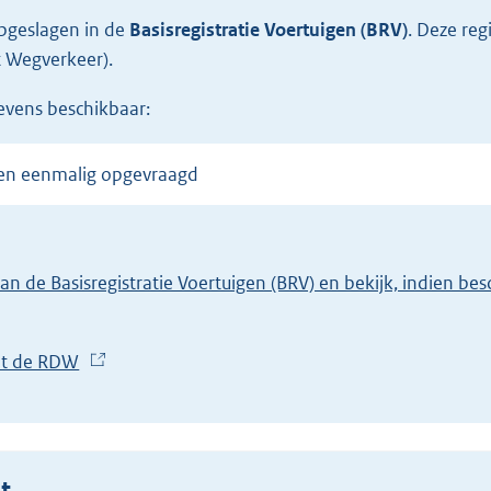
opgeslagen in de
Basisregistratie Voertuigen (BRV)
.
Deze regi
 Wegverkeer).
gevens beschikbaar:
den eenmalig opgevraagd
van de Basisregistratie Voertuigen (BRV) en bekijk, indien b
et de RDW
(
E
x
t
e
t