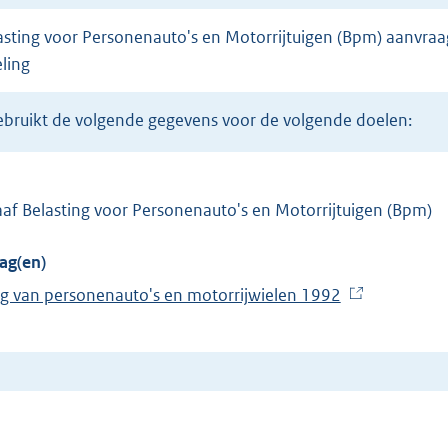
ling
 gebruikt de volgende gegevens voor de volgende doelen:
af Belasting voor Personenauto's en Motorrijtuigen (Bpm)
ag(en)
ng van personenauto's en motorrijwielen 1992
(
E
x
t
e
r