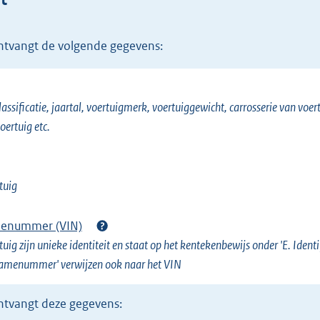
r
n
ontvangt de volgende gegevens:
e
l
i
assificatie, jaartal, voertuigmerk, voertuiggewicht, carrosserie van voer
n
oertuig etc.
k
)
tuig
tienummer (VIN)
uig zijn unieke identiteit en staat op het kentekenbewijs onder 'E. Iden
ramenummer' verwijzen ook naar het VIN
ontvangt deze gegevens: