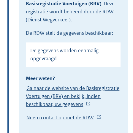
Basisregistratie Voertuigen (BRV)
.
Deze
registratie wordt beheerd door de RDW
(Dienst Wegverkeer).
de RDW stelt de gegevens beschikbaar:
De gegevens worden eenmalig
opgevraagd
Meer weten?
Ga naar de website van de Basisregistratie
Voertuigen (BRV) en bekijk, indien
beschikbaar, uw gegevens
(
E
Neem contact op met de RDW
(
x
E
t