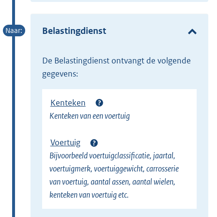
x
e
t
r
e
Belastingdienst
n
r
e
n
l
de Belastingdienst ontvangt de volgende
e
i
gegevens:
l
n
i
k
Kenteken
n
)
Kenteken van een voertuig
k
)
Voertuig
Bijvoorbeeld voertuigclassificatie, jaartal,
voertuigmerk, voertuiggewicht, carrosserie
van voertuig, aantal assen, aantal wielen,
kenteken van voertuig etc.