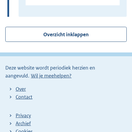
x
t
e
r
Overzicht inklappen
n
e
l
i
Deze website wordt periodiek herzien en
n
aangevuld.
Wil je meehelpen?
k
)
Over
Contact
Privacy
Archief
Cookies