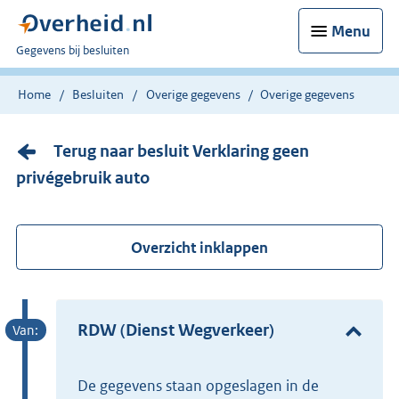
Menu
U
Gegevens bij besluiten
bent
nu
Home
Besluiten
Overige gegevens
Overige gegevens
hier:
Terug naar besluit Verklaring geen
privégebruik auto
Overzicht inklappen
RDW (Dienst Wegverkeer)
De gegevens staan opgeslagen in de