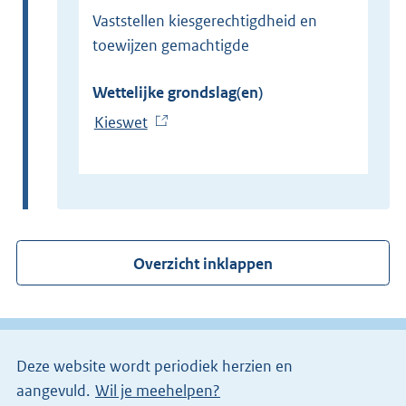
Vaststellen kiesgerechtigdheid en
toewijzen gemachtigde
Wettelijke grondslag(en)
Kieswet
(
E
x
t
e
r
Overzicht inklappen
n
e
l
i
Deze website wordt periodiek herzien en
n
aangevuld.
Wil je meehelpen?
k