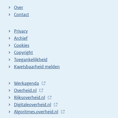
)
Over
Contact
Privacy
Archief
Cookies
Copyright
Toegankelijkheid
Kwetsbaarheid melden
Werkagenda
(
Overheid.nl
(
E
Rijksoverheid.nl
E
x
(
Digitaleoverheid.nl
x
t
E
(
Algoritmes.overheid.nl
t
e
x
E
(