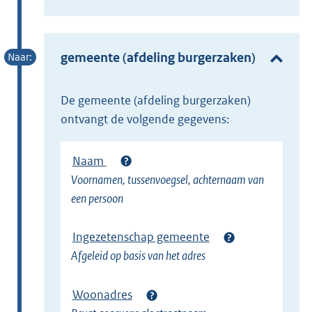
t
x
e
t
r
e
gemeente (afdeling burgerzaken)
n
r
e
n
l
de gemeente (afdeling burgerzaken)
e
i
ontvangt de volgende gegevens:
l
n
i
k
Naam
n
)
Voornamen, tussenvoegsel, achternaam van
k
een persoon
)
Ingezetenschap gemeente
Afgeleid op basis van het adres
Woonadres