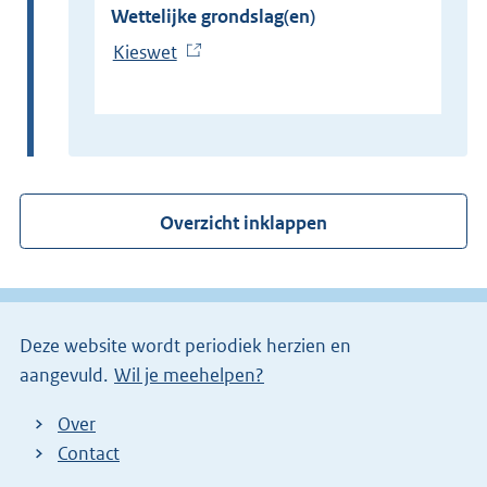
Wettelijke grondslag(en)
Kieswet
(
E
x
t
e
r
Overzicht inklappen
n
e
l
i
Deze website wordt periodiek herzien en
n
aangevuld.
Wil je meehelpen?
k
)
Over
Contact