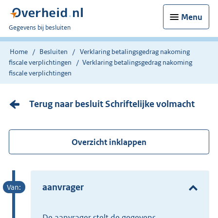
Menu
U
Gegevens bij besluiten
bent
nu
Home
Besluiten
Verklaring betalingsgedrag nakoming
hier:
fiscale verplichtingen
Verklaring betalingsgedrag nakoming
fiscale verplichtingen
Terug naar besluit Schriftelijke volmacht
Overzicht inklappen
aanvrager
de aanvrager stelt de gegevens