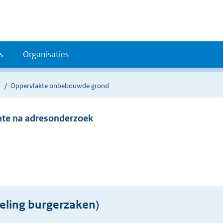
s
Organisaties
Oppervlakte onbebouwde grond
ente na adresonderzoek
eling burgerzaken)