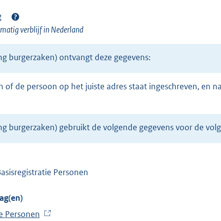
g
htmatig verblijf in Nederland
ing burgerzaken) ontvangt deze gegevens:
ing burgerzaken) gebruikt de volgende gegevens voor de vol
Basisregistratie Personen
ag(en)
ie Personen
(