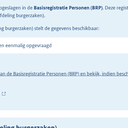
opgeslagen in de
Basisregistratie Personen (BRP)
.
Deze regis
fdeling burgerzaken).
ng burgerzaken) stelt de gegevens beschikbaar:
den eenmalig opgevraagd
van de Basisregistratie Personen (BRP) en bekijk, indien bes
(
E
x
t
e
eling burgerzaken)