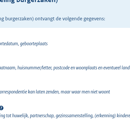
r
n
ing burgerzaken) ontvangt de volgende gegevens:
e
l
i
ortedatum, geboorteplaats
n
k
)
raatnaam, huisnummer/letter, postcode en woonplaats en eventueel land
rrespondentie kan laten zenden, maar waar men niet woont
g tot huwelijk, partnerschap, gezinssamenstelling, (erkenning) kinder