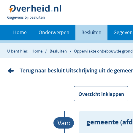
U
Gegevens bij besluiten
bent
nu
Home
Onderwerpen
Besluiten
Gegeven
hier:
U bent hier:
Home
Besluiten
Oppervlakte onbebouwde grond
Terug naar besluit Uitschrijving uit de geme
Overzicht inklappen
gemeente (afd