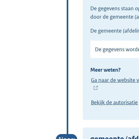
De gegevens staan 
door de gemeente (a
de gemeente (afdeli
De gegevens wor
Meer weten?
Ga naar de website 
(
E
Bekijk de autorisatie
x
t
e
r
gemeente (afd
n