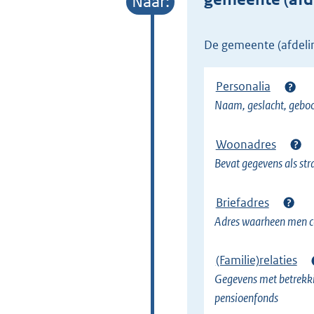
e
l
de gemeente (afdel
i
n
Personalia
k
Naam, geslacht, gebo
)
Woonadres
Bevat gegevens als st
Briefadres
Adres waarheen men co
(Familie)relaties
Gegevens met betrekkin
pensioenfonds