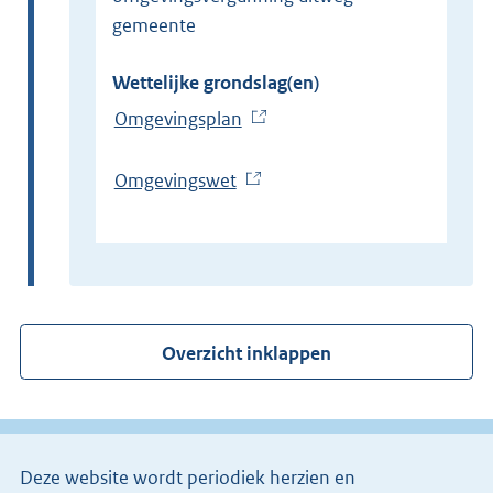
gemeente
Wettelijke grondslag(en)
Omgevingsplan
(
E
x
Omgevingswet
(
t
E
e
x
r
t
n
e
e
r
Overzicht inklappen
l
n
i
e
n
l
k
i
)
Deze website wordt periodiek herzien en
n