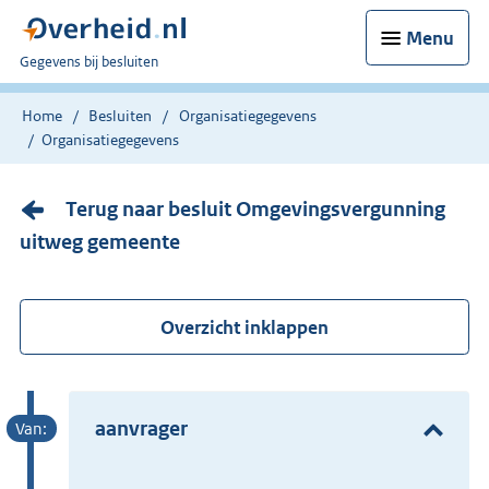
Menu
U
Gegevens bij besluiten
bent
nu
Home
Besluiten
Organisatiegegevens
hier:
Organisatiegegevens
Terug naar besluit Omgevingsvergunning
uitweg gemeente
Overzicht inklappen
aanvrager