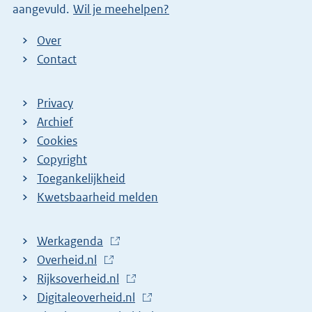
aangevuld.
Wil je meehelpen?
k
)
Over
Contact
Privacy
Archief
Cookies
Copyright
Toegankelijkheid
Kwetsbaarheid melden
Werkagenda
(
Overheid.nl
(
E
Rijksoverheid.nl
E
x
(
Digitaleoverheid.nl
x
t
E
(