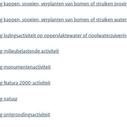
 kappen, snoeien, verplanten van bomen of struiken provin
 kappen, snoeien, verplanten van bomen of struiken wate
ozingsactiviteit op oppervlaktewater of rioolwaterzuivering
milieubelastende activiteit
g monumentenactiviteit
 Natura 2000-activiteit
g natuur
 ontgrondingsactiviteit