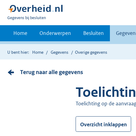
U
Gegevens bij besluiten
bent
nu
Home
Onderwerpen
Besluiten
Gegeven
hier:
U bent hier:
Home
Gegevens
Overige gegevens
Terug naar alle gegevens
Toelichti
Toelichting op de aanvraag
Overzicht inklappen