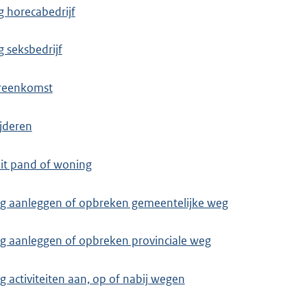
g horecabedrijf
g seksbedrijf
ereenkomst
jderen
eit pand of woning
 aanleggen of opbreken gemeentelijke weg
 aanleggen of opbreken provinciale weg
activiteiten aan, op of nabij wegen