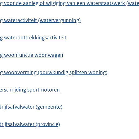
voor de aanleg of wijziging van een waterstaatswerk (wate
wateractiviteit (watervergunning)
wateronttrekkingsactiviteit
ng woonfunctie woonwagen
g woonvorming (bouwkundig splitsen woning)
erschrijding sportmotoren
drijfsafvalwater (gemeente)
rijfsafvalwater (provincie)