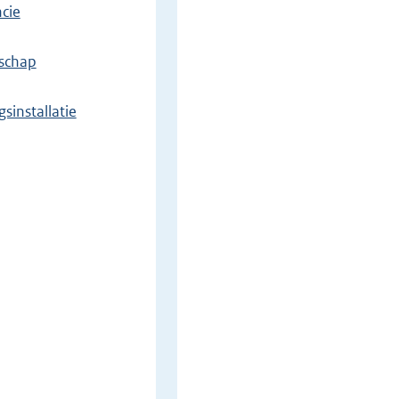
cie
rschap
sinstallatie