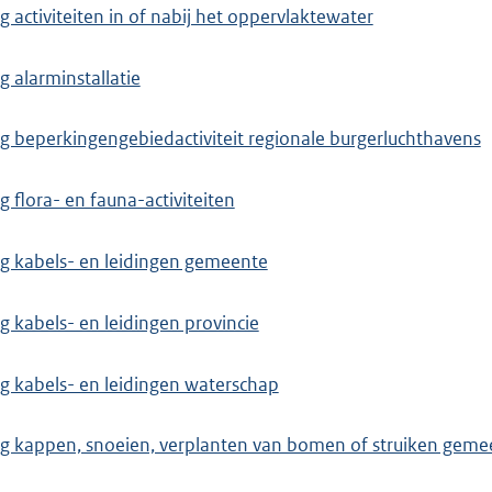
activiteiten in of nabij het oppervlaktewater
 alarminstallatie
 beperkingengebiedactiviteit regionale burgerluchthavens
flora- en fauna-activiteiten
 kabels- en leidingen gemeente
kabels- en leidingen provincie
 kabels- en leidingen waterschap
 kappen, snoeien, verplanten van bomen of struiken geme