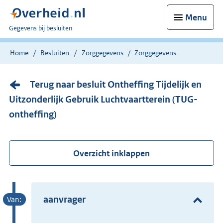
Menu
U
Gegevens bij besluiten
bent
nu
Home
Besluiten
Zorggegevens
Zorggegevens
hier:
Terug naar besluit Ontheffing Tijdelijk en
Uitzonderlijk Gebruik Luchtvaartterein (TUG-
ontheffing)
Overzicht inklappen
aanvrager