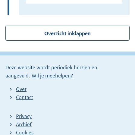
x
t
e
r
Overzicht inklappen
n
e
l
i
Deze website wordt periodiek herzien en
n
aangevuld.
Wil je meehelpen?
k
)
Over
Contact
Privacy
Archief
Cookies