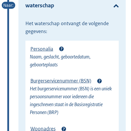
e
waterschap
r
n
het waterschap ontvangt de volgende
e
gegevens:
l
i
Personalia
n
Naam, geslacht, geboortedatum,
k
geboorteplaats
)
Burgerservicenummer (BSN)
Het burgerservicenummer (BSN) is een uniek
persoonsnummer voor iedereen die
ingeschreven staat in de Basisregistratie
Personen (BRP)
Woonadres