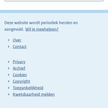
i
e
n
l
k
i
)
Deze website wordt periodiek herzien en
n
aangevuld.
Wil je meehelpen?
k
)
Over
Contact
Privacy
Archief
Cookies
Copyright
Toegankelijkheid
Kwetsbaarheid melden