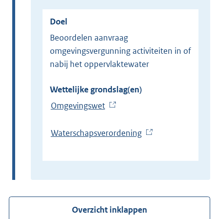
Doel
beoordelen aanvraag
omgevingsvergunning activiteiten in of
nabij het oppervlaktewater
Wettelijke grondslag(en)
Omgevingswet
(
E
x
Waterschapsverordening
(
t
E
e
x
r
t
n
e
e
r
Overzicht inklappen
l
n