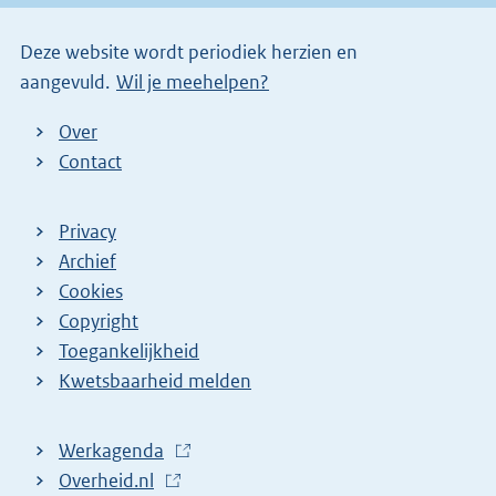
i
Deze website wordt periodiek herzien en
n
aangevuld.
Wil je meehelpen?
k
)
Over
Contact
Privacy
Archief
Cookies
Copyright
Toegankelijkheid
Kwetsbaarheid melden
Werkagenda
(
Overheid.nl
(
E