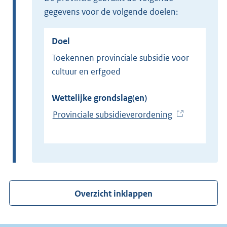
gegevens voor de volgende doelen:
Doel
Toekennen provinciale subsidie voor
cultuur en erfgoed
Wettelijke grondslag(en)
Provinciale subsidieverordening
(
E
x
t
e
r
Overzicht inklappen
n
e
l