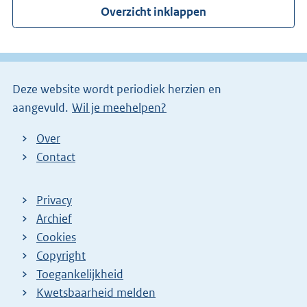
Overzicht inklappen
n
e
l
i
Deze website wordt periodiek herzien en
n
aangevuld.
Wil je meehelpen?
k
)
Over
Contact
Privacy
Archief
Cookies
Copyright
Toegankelijkheid
Kwetsbaarheid melden