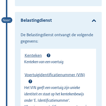
t
x
e
t
r
e
Belastingdienst
n
r
e
n
l
de Belastingdienst ontvangt de volgende
e
i
gegevens:
l
n
i
k
Kenteken
n
)
Kenteken van een voertuig
k
)
Voertuigidentificatienummer (VIN)
Het VIN geeft een voertuig zijn unieke
identiteit en staat op het kentekenbewijs
onder 'E. Identificatienummer'.