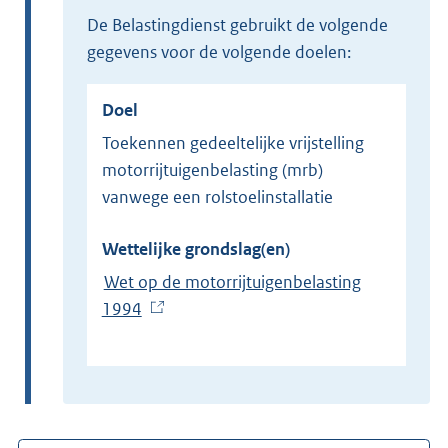
de Belastingdienst gebruikt de volgende
gegevens voor de volgende doelen:
Doel
Toekennen gedeeltelijke vrijstelling
motorrijtuigenbelasting (mrb)
vanwege een rolstoelinstallatie
Wettelijke grondslag(en)
Wet op de motorrijtuigenbelasting
1994
(
E
x
t
e
r