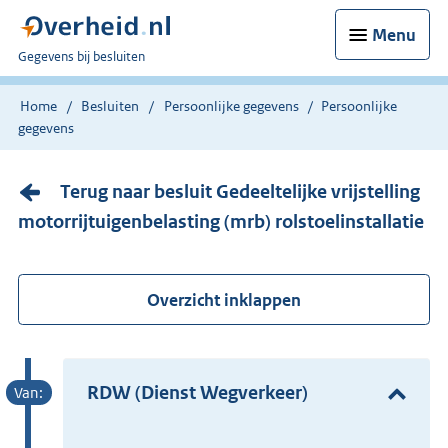
Menu
U
Gegevens bij besluiten
bent
nu
Home
Besluiten
Persoonlijke gegevens
Persoonlijke
hier:
gegevens
Terug naar besluit Gedeeltelijke vrijstelling
motorrijtuigenbelasting (mrb) rolstoelinstallatie
Overzicht inklappen
RDW (Dienst Wegverkeer)