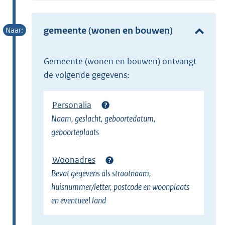
e
t
r
e
gemeente (wonen en bouwen)
n
r
e
n
l
gemeente (wonen en bouwen) ontvangt
e
i
de volgende gegevens:
l
n
i
k
Personalia
n
)
Naam, geslacht, geboortedatum,
k
geboorteplaats
)
Woonadres
Bevat gegevens als straatnaam,
huisnummer/letter, postcode en woonplaats
en eventueel land