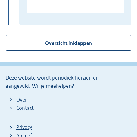
E
x
t
e
r
Overzicht inklappen
n
e
l
i
Deze website wordt periodiek herzien en
n
aangevuld.
Wil je meehelpen?
k
)
Over
Contact
Privacy
Archief