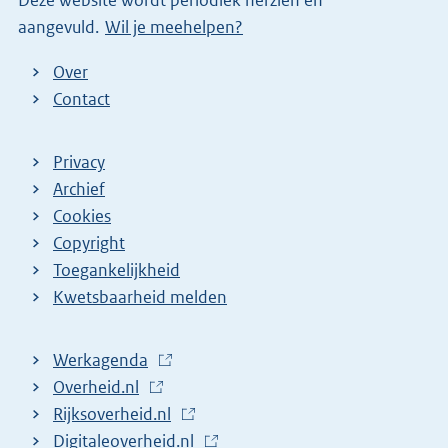
n
aangevuld.
Wil je meehelpen?
k
)
Over
Contact
Privacy
Archief
Cookies
Copyright
Toegankelijkheid
Kwetsbaarheid melden
Werkagenda
(
Overheid.nl
(
E
Rijksoverheid.nl
E
x
(
Digitaleoverheid.nl
x
t
E
(