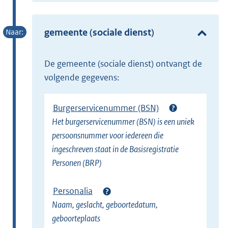
x
e
t
r
e
gemeente (sociale dienst)
n
r
e
n
l
de gemeente (sociale dienst) ontvangt de
e
i
volgende gegevens:
l
n
i
k
Burgerservicenummer (BSN)
n
)
Het burgerservicenummer (BSN) is een uniek
k
persoonsnummer voor iedereen die
)
ingeschreven staat in de Basisregistratie
Personen (BRP)
Personalia
Naam, geslacht, geboortedatum,
geboorteplaats