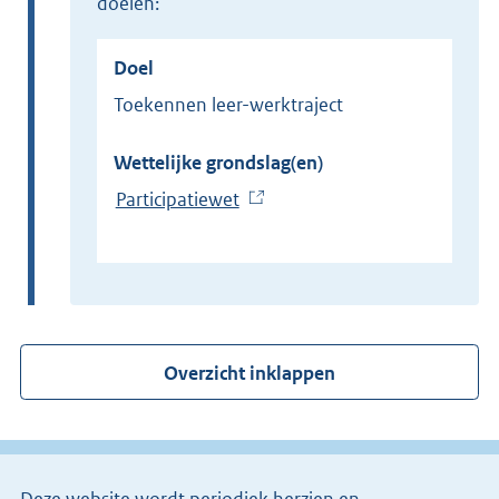
doelen:
Doel
Toekennen leer-werktraject
Wettelijke grondslag(en)
Participatiewet
(
E
x
t
e
r
Overzicht inklappen
n
e
l
i
Deze website wordt periodiek herzien en