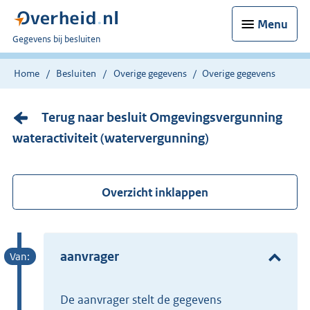
Menu
U
Gegevens bij besluiten
bent
nu
Home
Besluiten
Overige gegevens
Overige gegevens
hier:
Terug naar besluit Omgevingsvergunning
wateractiviteit (watervergunning)
Overzicht inklappen
aanvrager
de aanvrager stelt de gegevens