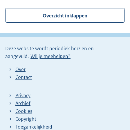
e
r
Overzicht inklappen
n
e
l
i
Deze website wordt periodiek herzien en
n
aangevuld.
Wil je meehelpen?
k
)
Over
Contact
Privacy
Archief
Cookies
Copyright
Toegankelijkheid