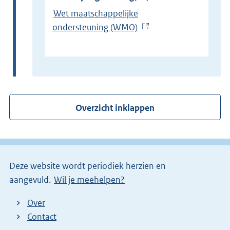
Wet maatschappelijke
ondersteuning (WMO)
(
E
x
t
e
r
Overzicht inklappen
n
e
l
i
Deze website wordt periodiek herzien en
n
aangevuld.
Wil je meehelpen?
k
)
Over
Contact