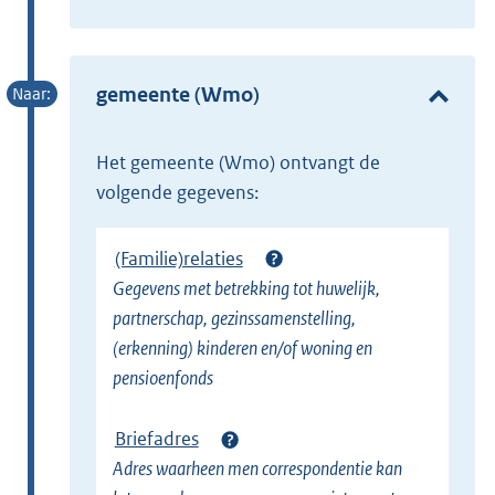
t
x
e
t
r
e
gemeente (Wmo)
n
r
e
n
l
het gemeente (Wmo) ontvangt de
e
i
volgende gegevens:
l
n
i
k
(Familie)relaties
n
)
Gegevens met betrekking tot huwelijk,
k
partnerschap, gezinssamenstelling,
)
(erkenning) kinderen en/of woning en
pensioenfonds
Briefadres
Adres waarheen men correspondentie kan