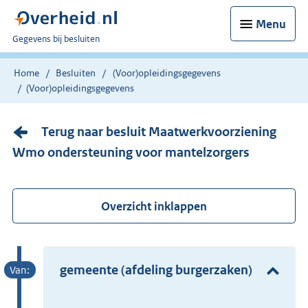
Menu
U
Gegevens bij besluiten
bent
nu
Home
Besluiten
(Voor)opleidingsgegevens
hier:
(Voor)opleidingsgegevens
Terug naar besluit Maatwerkvoorziening
Wmo ondersteuning voor mantelzorgers
Overzicht inklappen
gemeente (afdeling burgerzaken)