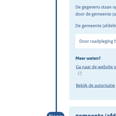
De gegevens staan 
door de gemeente (a
de gemeente (afdeli
Door raadpleging 
Meer weten?
Ga naar de website 
(
E
Bekijk de autorisatie
x
t
e
r
gemeente (afd
n