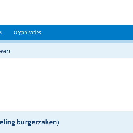
s
Organisaties
gevens
eling burgerzaken)