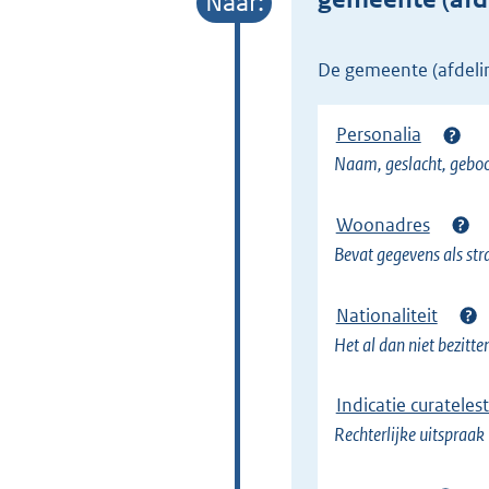
e
l
de gemeente (afdel
i
n
Personalia
k
Naam, geslacht, gebo
)
Woonadres
Bevat gegevens als st
Nationaliteit
Het al dan niet bezitt
Indicatie curatelest
Rechterlijke uitspraak