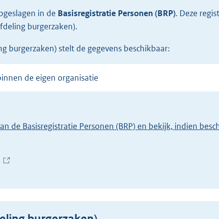
opgeslagen in de
Basisregistratie Personen (BRP)
.
Deze regis
fdeling burgerzaken).
ng burgerzaken) stelt de gegevens beschikbaar:
binnen de eigen organisatie
van de Basisregistratie Personen (BRP) en bekijk, indien bes
(
E
x
t
e
eling burgerzaken)