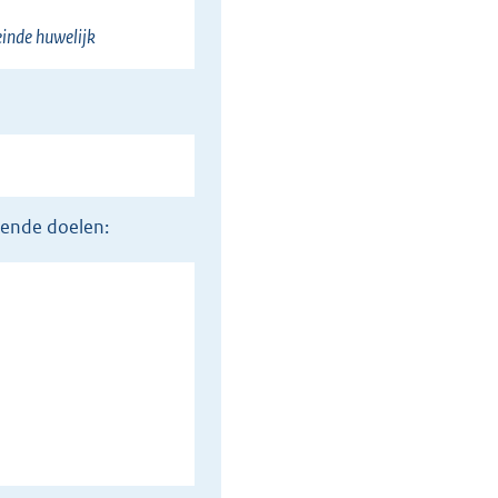
einde huwelijk
gende doelen: