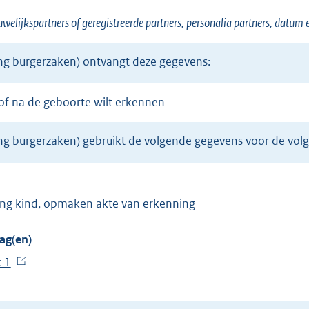
welijkspartners of geregistreerde partners, personalia partners, datum 
ing burgerzaken) ontvangt deze gegevens:
r of na de geboorte wilt erkennen
ing burgerzaken) gebruikt de volgende gegevens voor de vol
ning kind, opmaken akte van erkenning
ag(en)
k 1
(
E
x