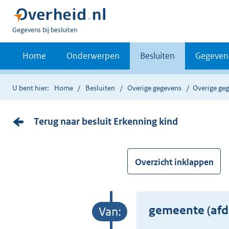
U
Gegevens bij besluiten
bent
nu
Home
Onderwerpen
Besluiten
Gegeven
hier:
U bent hier:
Home
Besluiten
Overige gegevens
Overige ge
Terug naar besluit Erkenning kind
Overzicht inklappen
gemeente (afd