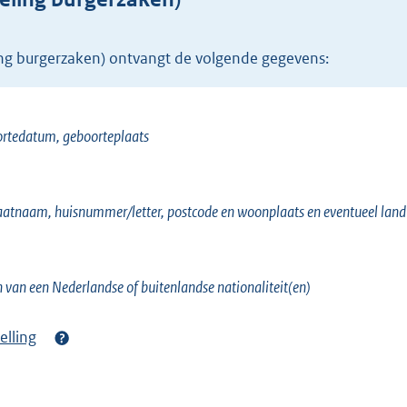
r
n
ing burgerzaken) ontvangt de volgende gegevens:
e
l
i
ortedatum, geboorteplaats
n
k
)
raatnaam, huisnummer/letter, postcode en woonplaats en eventueel land
en van een Nederlandse of buitenlandse nationaliteit(en)
elling