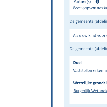
Partner(s)
Bevat gegevens over hu
de gemeente (afdel
Als u uw kind voo
de gemeente (afdel
Doel
Vaststellen erken
Wettelijke grondsl
Burgerlijk Wetboe