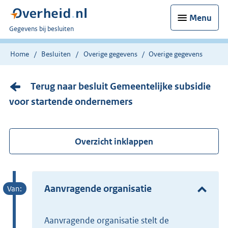
Menu
U
Gegevens bij besluiten
bent
nu
Home
Besluiten
Overige gegevens
Overige gegevens
hier:
Terug naar besluit Gemeentelijke subsidie
voor startende ondernemers
Overzicht inklappen
Aanvragende organisatie
Aanvragende organisatie stelt de