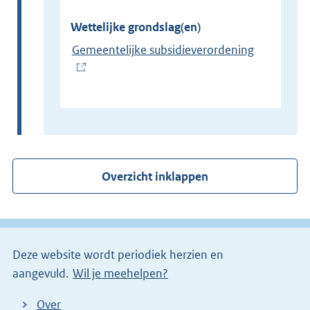
Wettelijke grondslag(en)
Gemeentelijke subsidieverordening
(
E
x
t
e
r
Overzicht inklappen
n
e
l
i
Deze website wordt periodiek herzien en
n
aangevuld.
Wil je meehelpen?
k
)
Over