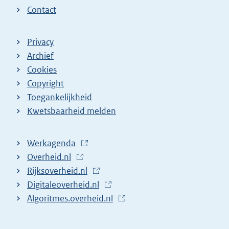
Contact
Privacy
Archief
Cookies
Copyright
Toegankelijkheid
Kwetsbaarheid melden
Werkagenda
(
Overheid.nl
(
E
Rijksoverheid.nl
E
x
(
Digitaleoverheid.nl
x
t
E
(
Algoritmes.overheid.nl
t
e
x
E
(
e
r
t
x
E
r
n
e
t
x