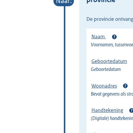
e
l
de provincie ontvan
i
n
Naam
k
Voornamen, tussenvoe
)
Geboortedatum
Geboortedatum
Woonadres
Bevat gegevens als st
Handtekening
(Digitale) handtekeni