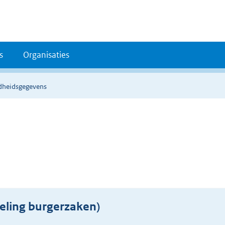
s
Organisaties
dheidsgegevens
eling burgerzaken)