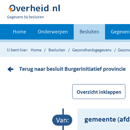
U
Gegevens bij besluiten
bent
nu
Home
Onderwerpen
Besluiten
Gegeven
hier:
U bent hier:
Home
Besluiten
Gezondheidsgegevens
Gezon
Terug naar besluit Burgerinitiatief provincie
Overzicht inklappen
gemeente (afd