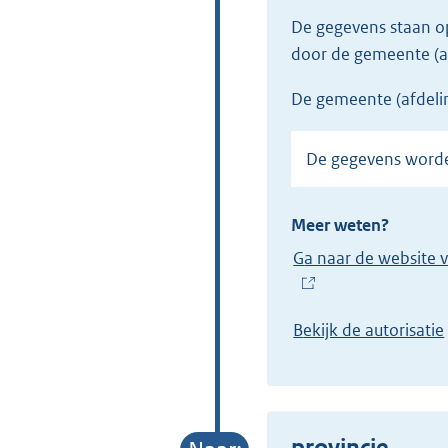
De gegevens staan 
door de gemeente (a
de gemeente (afdeli
De gegevens wor
Meer weten?
Ga naar de website 
(
E
Bekijk de autorisatie
x
t
e
r
provincie
n