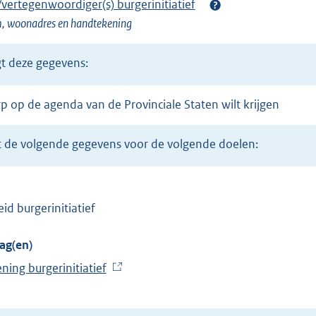
/vertegenwoordiger(s) burgerinitiatief
, woonadres en handtekening
gt deze gegevens:
rp op de agenda van de Provinciale Staten wilt krijgen
ikt de volgende gegevens voor de volgende doelen:
eid burgerinitiatief
ag(en)
ning burgerinitiatief
(
E
x