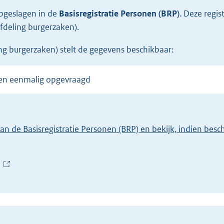
opgeslagen in de
Basisregistratie Personen (BRP)
.
Deze regis
fdeling burgerzaken).
ng burgerzaken) stelt de gegevens beschikbaar:
den eenmalig opgevraagd
van de Basisregistratie Personen (BRP) en bekijk, indien bes
(
E
x
t
e