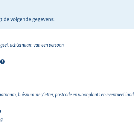
r
n
gt de volgende gegevens:
e
l
i
gsel, achternaam van een persoon
n
k
)
raatnaam, huisnummer/letter, postcode en woonplaats en eventueel land
ng