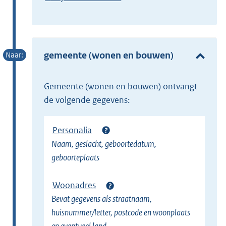
x
E
t
x
e
t
r
e
gemeente (wonen en bouwen)
n
r
e
n
l
gemeente (wonen en bouwen) ontvangt
e
i
de volgende gegevens:
l
n
i
k
Personalia
n
)
Naam, geslacht, geboortedatum,
k
geboorteplaats
)
Woonadres
Bevat gegevens als straatnaam,
huisnummer/letter, postcode en woonplaats