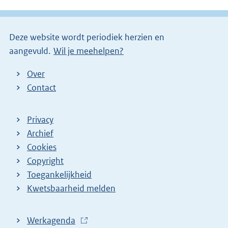
l
i
Deze website wordt periodiek herzien en
n
aangevuld.
Wil je meehelpen?
k
)
Over
Contact
Privacy
Archief
Cookies
Copyright
Toegankelijkheid
Kwetsbaarheid melden
Werkagenda
(