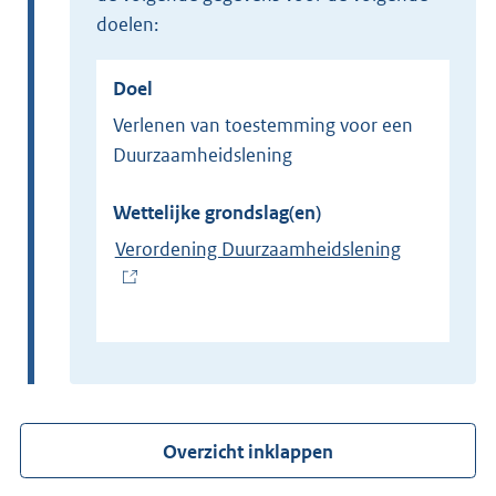
doelen:
Doel
Verlenen van toestemming voor een
Duurzaamheidslening
Wettelijke grondslag(en)
Verordening Duurzaamheidslening
(
E
x
t
e
r
Overzicht inklappen
n
e