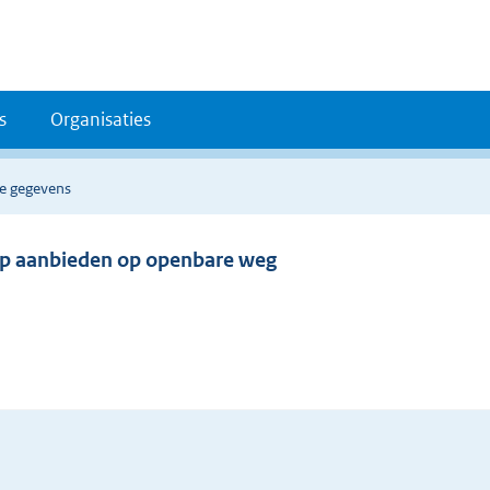
s
Organisaties
le gegevens
oop aanbieden op openbare weg