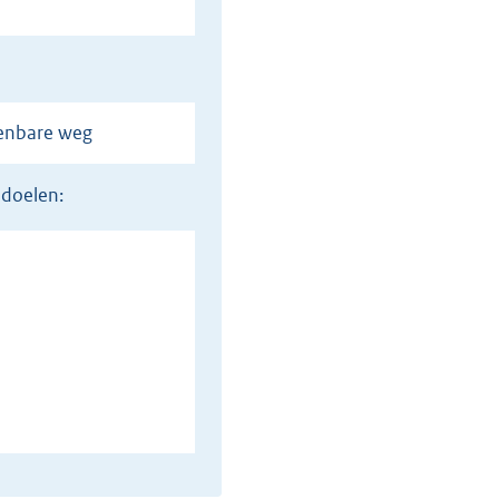
penbare weg
 doelen: