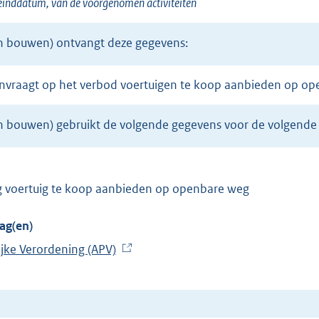
 einddatum, van de voorgenomen activiteiten
n bouwen) ontvangt deze gegevens:
 aanvraagt op het verbod voertuigen te koop aanbieden op o
 bouwen) gebruikt de volgende gegevens voor de volgende
ng voertuig te koop aanbieden op openbare weg
ag(en)
jke Verordening (APV)
(
E
x
t