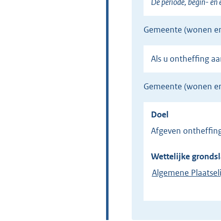
De periode, begin- en
gemeente (wonen e
Als u ontheffing
gemeente (wonen en
Doel
Afgeven ontheffi
Wettelijke grondsl
Algemene Plaatseli