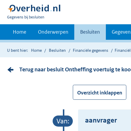
U
Gegevens bij besluiten
bent
nu
Home
Onderwerpen
Besluiten
Gegeven
hier:
U bent hier:
Home
Besluiten
Financiële gegevens
Financië
Terug naar besluit Ontheffing voertuig te k
Overzicht inklappen
aanvrager