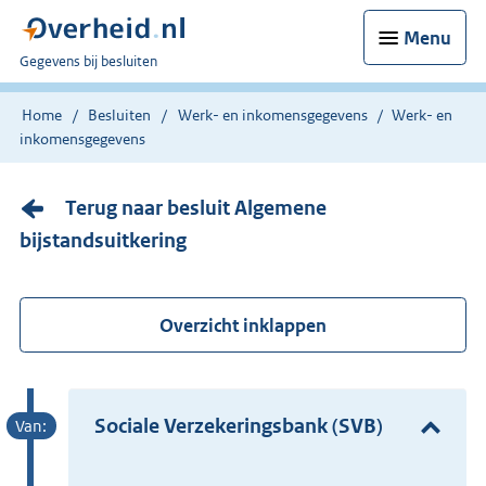
Menu
U
Gegevens bij besluiten
bent
nu
Home
Besluiten
Werk- en inkomensgegevens
Werk- en
hier:
inkomensgegevens
Terug naar besluit Algemene
bijstandsuitkering
Overzicht inklappen
Sociale Verzekeringsbank (SVB)