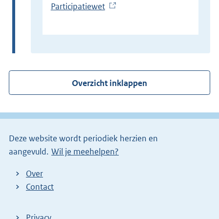
Participatiewet
(
E
x
t
e
r
Overzicht inklappen
n
e
l
i
Deze website wordt periodiek herzien en
n
aangevuld.
Wil je meehelpen?
k
)
Over
Contact
Privacy