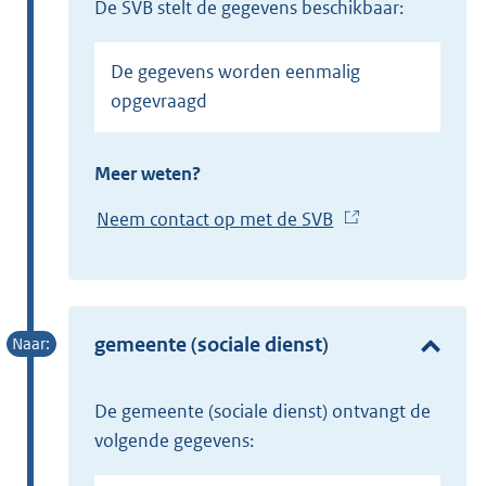
de SVB stelt de gegevens beschikbaar:
De gegevens worden eenmalig
opgevraagd
Meer weten?
Neem contact op met de SVB
(
E
x
t
e
gemeente (sociale dienst)
r
n
de gemeente (sociale dienst) ontvangt de
e
volgende gegevens:
l
i