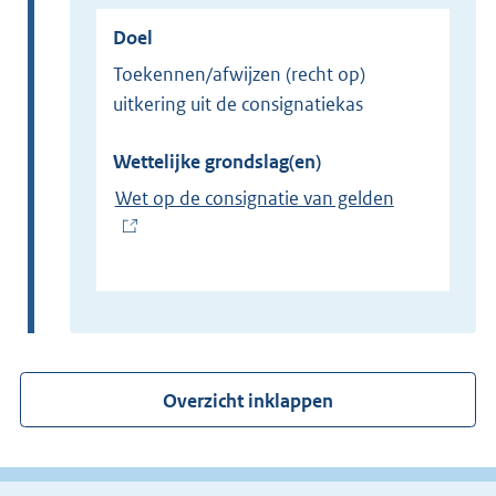
Doel
Toekennen/afwijzen (recht op)
uitkering uit de consignatiekas
Wettelijke grondslag(en)
Wet op de consignatie van gelden
(
E
x
t
e
r
Overzicht inklappen
n
e
l