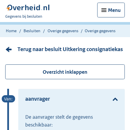
Menu
U
Gegevens bij besluiten
bent
nu
Home
Besluiten
Overige gegevens
Overige gegevens
hier:
Terug naar besluit Uitkering consignatiekas
Overzicht inklappen
aanvrager
de aanvrager stelt de gegevens
beschikbaar: