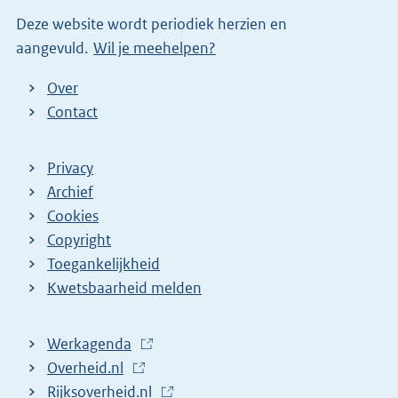
i
Deze website wordt periodiek herzien en
n
aangevuld.
Wil je meehelpen?
k
)
Over
Contact
Privacy
Archief
Cookies
Copyright
Toegankelijkheid
Kwetsbaarheid melden
Werkagenda
(
Overheid.nl
(
E
Rijksoverheid.nl
E
x
(