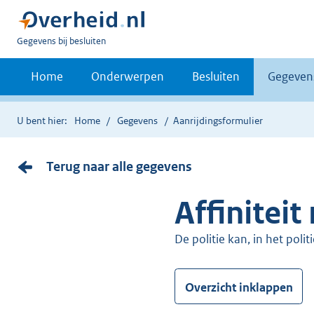
U
Gegevens bij besluiten
bent
nu
Home
Onderwerpen
Besluiten
Gegeven
hier:
U bent hier:
Home
Gegevens
Aanrijdingsformulier
Terug naar alle gegevens
Affinitei
De politie kan, in het pol
Overzicht inklappen