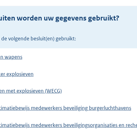
uiten worden uw gegevens gebruikt?
 de volgende besluit(en) gebruikt:
in wapens
er explosieven
en met explosieven (WECG)
timatiebewijs medewerkers beveiliging burgerluchthavens
imatiebewijs medewerkers beveiligingsorganisaties en rec